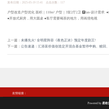
发布日期：2025-05-19 15:41 点击次数：117
户型改造户型优化 面积｜110m² 户型｜3室2厅2卫 🅿️lan-设
●开放式厨房，用大圆桌 ●客厅需要喝茶的地方，用画境电视
上一篇：
未播先火! 全明星阵容《夜色正浓》预定年度剧王!
下一篇：
公告速递：汇添富价值创造定开混合基金暂停申购、赎回
友情链接：
Powered by
星欧